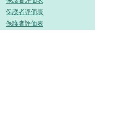
保護者評価表
保護者評価表
保護者評価表
総括表
カラフルココの詳細の問い合
わせ、または見学をご希望の
際にはご連絡ください。
名前